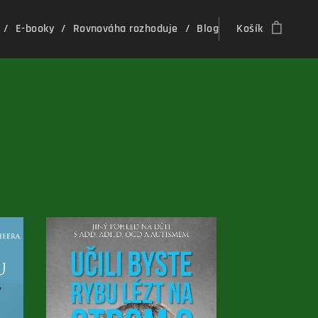
E-booky
Rovnováha rozhoduje
Blog
Košík