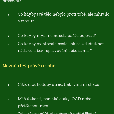
pracovat?
Co kdyby tvé tělo nebylo proti tobě, ale mluvilo
s tebou?
Co kdyby mysl nemusela pořád bojovat?
Co kdyby existovala cesta, jak se zklidnit bez
nátlaku a bez "spravování sebe sama"?
Možná čteš právě o sobě…
Cítíš dlouhodobý stres, tlak, vnitřní chaos
Máš úzkosti, panické ataky, OCD nebo
přetíženou mysl
Jsi vyčerpaný/á, ale zároveň pořád "jedeš"