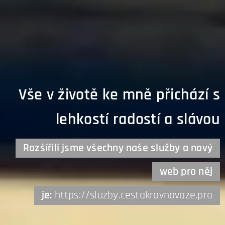
Vše v životě ke mně přichází s
lehkostí radostí a slávou
Rozšířili jsme všechny naše služby a nový
web pro něj
je:
https://sluzby.cestakrovnovaze.pro