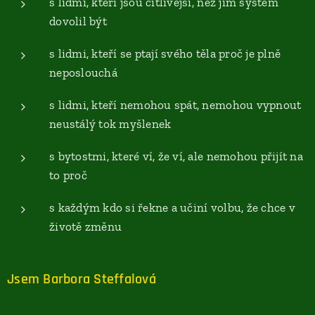
s lidmi, kteří jsou citlivější, než jim systém
dovolil být
s lidmi, kteří se ptají svého těla proč je plně
neposlouchá
s lidmi, kteří nemohou spát, nemohou vypnout
neustálý tok myšlenek
s bytostmi, které ví, že ví, ale nemohou přijít na
to proč
s každým kdo si řekne a učiní volbu, že chce v
životě změnu
Jsem Barbora Steffalová