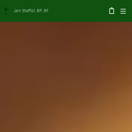
Jan Steffal, BP, BF