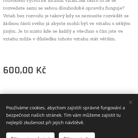
rozvodem vytvoříte intimní vztah.Jak často to že se
rozvedete sami se sebou dlouhodobě opravdu funguje?
Vztah bez rozvodu je takový kdy se nemusíte rozvádět se
žádnou částí svého já abyste mohli být ve vztahu s někým
jiným. Je to místo kde se každý a všechno s čím jste ve
vztahu může v důsledku tohoto vztahu stát větším.
600,00
Kč
Stránku vytvořil Jan Steffal
Používáme cookies, abychom zajistili správné fungování a
Co vše můžeme vytvořit krásného pro tento svět?
Cookies
bezpečnost našich stránek. Tím vám můžeme zajistit tu
nejlepší zkušenost při jejich návštěvě.
Do košíku