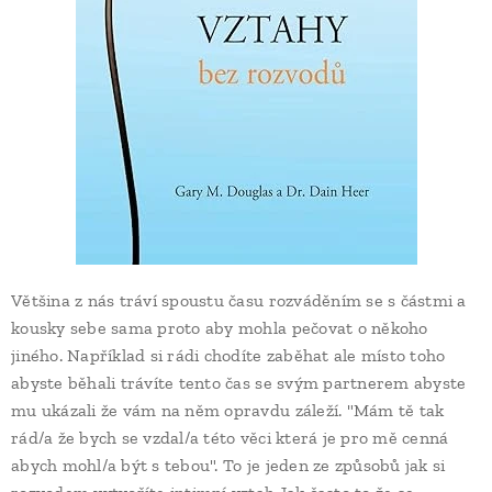
Většina z nás tráví spoustu času rozváděním se s částmi a
kousky sebe sama proto aby mohla pečovat o někoho
jiného. Například si rádi chodíte zaběhat ale místo toho
abyste běhali trávíte tento čas se svým partnerem abyste
mu ukázali že vám na něm opravdu záleží. "Mám tě tak
rád/a že bych se vzdal/a této věci která je pro mě cenná
abych mohl/a být s tebou". To je jeden ze způsobů jak si