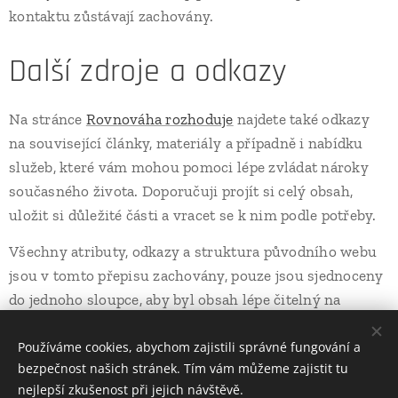
kontaktu zůstávají zachovány.
Další zdroje a odkazy
Na stránce
Rovnováha rozhoduje
najdete také odkazy
na související články, materiály a případně i nabídku
služeb, které vám mohou pomoci lépe zvládat nároky
současného života. Doporučuji projít si celý obsah,
uložit si důležité části a vracet se k nim podle potřeby.
Všechny atributy, odkazy a struktura původního webu
jsou v tomto přepisu zachovány, pouze jsou sjednoceny
do jednoho sloupce, aby byl obsah lépe čitelný na
mobilních telefonech, tabletech i počítačích.
Používáme cookies, abychom zajistili správné fungování a
bezpečnost našich stránek. Tím vám můžeme zajistit tu
nejlepší zkušenost při jejich návštěvě.