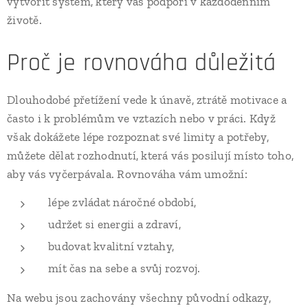
vytvořit systém, který vás podpoří v každodenním
životě.
Proč je rovnováha důležitá
Dlouhodobé přetížení vede k únavě, ztrátě motivace a
často i k problémům ve vztazích nebo v práci. Když
však dokážete lépe rozpoznat své limity a potřeby,
můžete dělat rozhodnutí, která vás posilují místo toho,
aby vás vyčerpávala. Rovnováha vám umožní:
lépe zvládat náročné období,
udržet si energii a zdraví,
budovat kvalitní vztahy,
mít čas na sebe a svůj rozvoj.
Na webu jsou zachovány všechny původní odkazy,