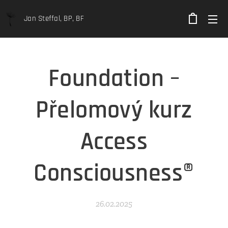
Jan Steffal, BP, BF
Foundation –
Přelomový kurz
Access
Consciousness®
26.02.2025