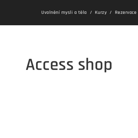
Uvolnění mysli a těla
Kurzy
Rezervace
Access shop